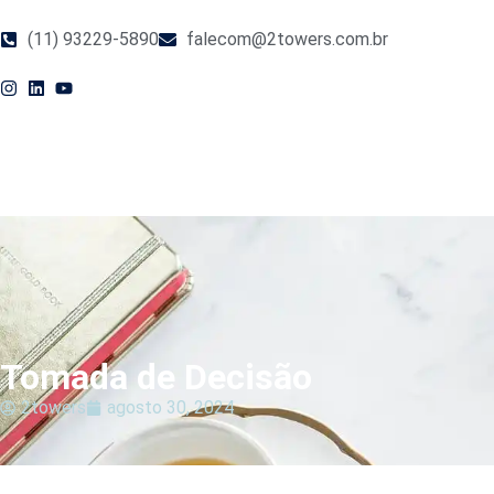
(11) 93229-5890
falecom@2towers.com.br
Tomada de Decisão
2towers
agosto 30, 2024